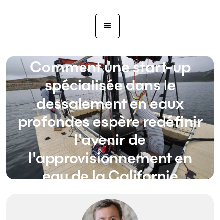
LA Times
|
2 juin 2026
Comment une start-up
spécialisée dans le
dessalement en eaux
profondes espère redéfinir
l'avenir de
l'approvisionnement en
eau de la Californie