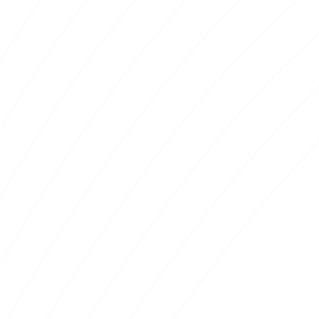
Gradients OceanWell
#19DDCD
#19DDCD
#007D92
#424242