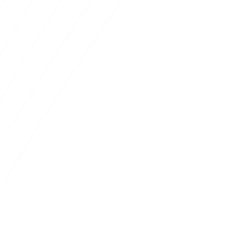
#424242
#C4C4C4
#007D92
#777777
Dégradés