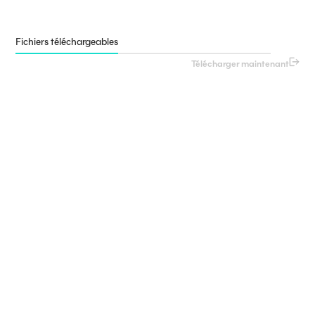
Fichiers téléchargeables
Télécharger maintenant
Pleine couleur
Télécharger maintenant
Pleine couleur