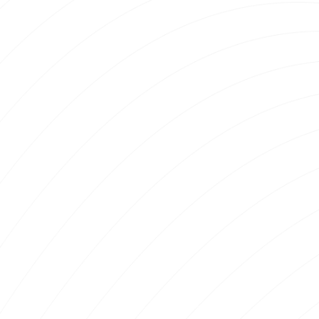
#004B55
OW Bleu marine
#011E2F
OW Gris foncé
#424242
OW Gris
#D9D9D9