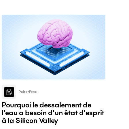
soutenir des projets de préservation de
l'environnement et démontrer les progrès accomplis
dans la réalisation des objectifs climatiques.
Cependant, une nouvelle tendance en matière de
développement durable voit le jour dans le secteur
technologique : la gestion responsable de l'eau.
Puits d'eau
Pourquoi le dessalement de
l'eau a besoin d'un état d'esprit
à la Silicon Valley