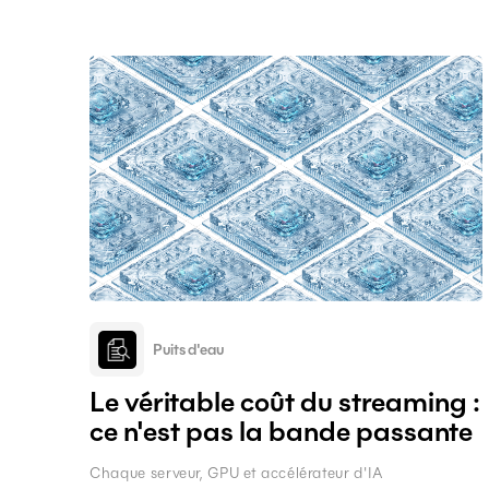
moyens d'acheminer l'eau là où elle est nécessaire.
Mais alors que la pénurie d'eau douce, le changement
climatique, l'urbanisation et les besoins énergétiques
croissants redessinent le paysage mondial, un
nouveau paradigme voit le jour : celui des
infrastructures « aquatiques ».
Puits d'eau
Le véritable coût du streaming :
ce n'est pas la bande passante
Chaque serveur, GPU et accélérateur d'IA