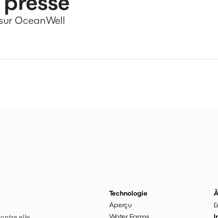
 presse
r sur OceanWell
Technologie
À
Aperçu
L
Water Farms
I
ontre elle.