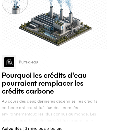
Puits d'eau
Pourquoi les crédits d'eau
pourraient remplacer les
crédits carbone
Au cours des deux dernières décennies, les crédits
carbone ont constitué l'un des marchés
environnementaux les plus connus au monde. Les
entreprises ont acheté des crédits carbone pour
compenser leurs émissions de gaz à effet de serre,
Actualités
| 3 minutes de lecture