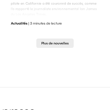
pilote en Californie a été couronné de succès, comme
l'a rapporté le journaliste environnemental Ian James
du Los Angeles Times.
Actualités
| 3 minutes de lecture
Plus de nouvelles