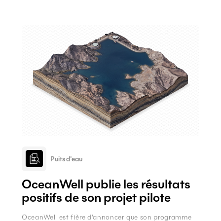
aquatique.
Puits d'eau
OceanWell publie les résultats
positifs de son projet pilote
OceanWell est fière d'annoncer que son programme