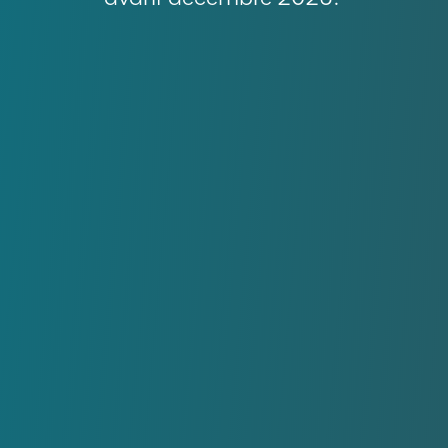
Actualités
01/01/
OceanWell
concours 
pénurie d
millions