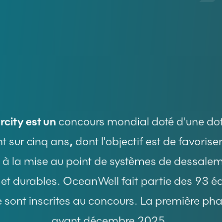
93
$119M
5
city est un
concours mondial doté d'une do
nt sur cinq ans
,
dont l'objectif est de favorise
e à la mise au point de systèmes de dessalem
 et durables. OceanWell fait partie des 93 é
 sont inscrites au concours. La première pha
avant décembre 2025.