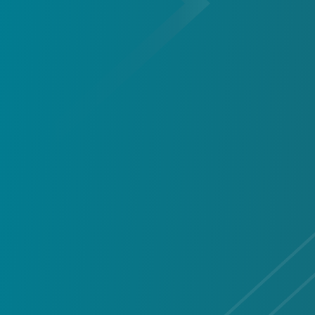
Redéf