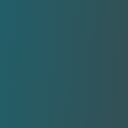
25
 participe au
XPRIZE sur la
’eau, doté de $119