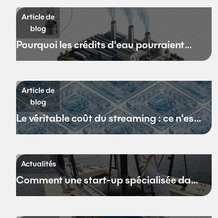
Article de
blog
Pourquoi les crédits d'eau pourraient
remplacer les crédits carbone
Article de
blog
Le véritable coût du streaming : ce n'est
pas la bande passante
Actualités
Comment une start-up spécialisée dans
le dessalement en eaux profondes
espère redéfinir l'avenir de
l'approvisionnement en eau de la