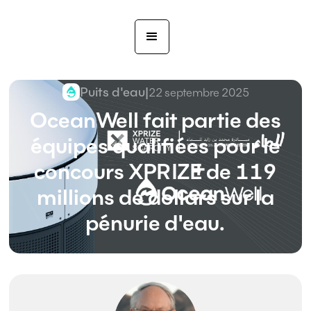
Puits d'eau
|
22 septembre 2025
OceanWell fait partie des
équipes qualifiées pour le
concours XPRIZE de 119
millions de dollars sur la
pénurie d'eau.