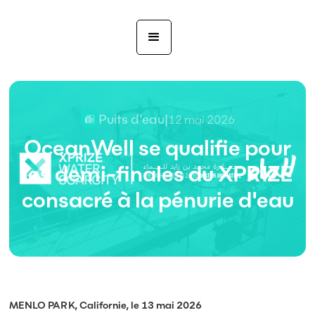
Puits d'eau
|
12 mai 2026
OceanWell se qualifie pour
les demi-finales du XPRIZE
consacré à la pénurie d'eau
MENLO PARK, Californie, le 13 mai 2026