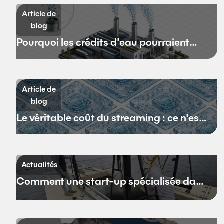
Article de
blog
Pourquoi les crédits d'eau pourraient
remplacer les crédits carbone
Article de
blog
Le véritable coût du streaming : ce n'est
pas la bande passante
Actualités
Comment une start-up spécialisée dans
le dessalement en eaux profondes
espère redéfinir l'avenir de
l'approvisionnement en eau de la