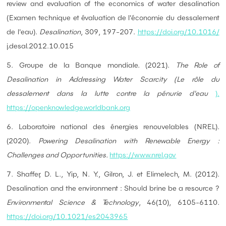
review and evaluation of the economics of water desalination
(Examen technique et évaluation de l'économie du dessalement
de l'eau).
Desalination
, 309, 197-207.
https://doi.org/10.1016/
j.desal.2012.10.015
5. Groupe de la Banque mondiale. (2021).
The Role of
Desalination in Addressing Water Scarcity (Le rôle du
dessalement dans la lutte contre la pénurie d'eau
).
https://openknowledge.worldbank.org
6. Laboratoire national des énergies renouvelables (NREL).
(2020).
Powering Desalination with Renewable Energy :
Challenges and Opportunities.
https://www.nrel.gov
7. Shaffer, D. L., Yip, N. Y., Gilron, J. et Elimelech, M. (2012).
Desalination and the environment : Should brine be a resource ?
Environmental Science & Technology
, 46(10), 6105-6110.
https://doi.org/10.1021/es2043965