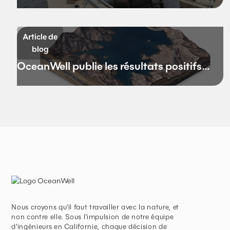
le dessalement en eaux profondes
espère redéfinir l'avenir de
l'approvisionnement en eau de la
Article de
Californie
blog
OceanWell publie les résultats positifs
de son projet pilote
Nous croyons qu'il faut travailler avec la nature, et
non contre elle. Sous l'impulsion de notre équipe
d'ingénieurs en Californie, chaque décision de