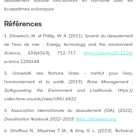
dessalement durable fonctionnant en harmonie avec les
écosystèmes océaniques.
Références
1. Elimelech, M. et Phillip, W. A. (2011). L'avenir du dessalement
de l'eau de mer : Energy, technology, and the environment.
Science
, 333(6043), 712-717.
https://doi.org/10.1126/
science.1200488
2. Université des Nations Unies - Institut pour l'eau,
l'environnement et la santé. (2019).
Brine Management :
Safeguarding the Environment and Livelihoods
. https://
collections.unu.edu/view/UNU:6822
3. Association internationale du dessalement (IDA). (2022).
Desalination Yearbook 2022-2023.
https://idadesal.org/
4. Ghaffour, N., Missimer, T. M., & Amy, G. L. (2013). Technical