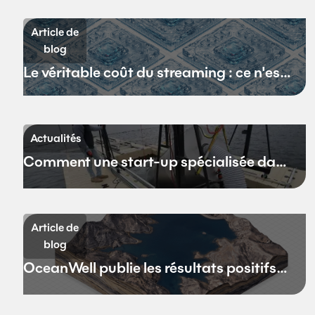
Article de
blog
Le véritable coût du streaming : ce n'est
pas la bande passante
Actualités
Comment une start-up spécialisée dans
le dessalement en eaux profondes
espère redéfinir l'avenir de
l'approvisionnement en eau de la
Article de
Californie
blog
OceanWell publie les résultats positifs
de son projet pilote