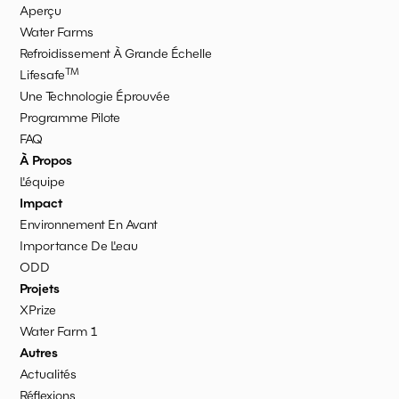
Aperçu
Water Farms
Refroidissement À Grande Échelle
TM
Lifesafe
Une Technologie Éprouvée
Programme Pilote
FAQ
À Propos
L'équipe
Impact
Environnement En Avant
Importance De L'eau
ODD
Projets
XPrize
Water Farm 1
Autres
Actualités
Réflexions